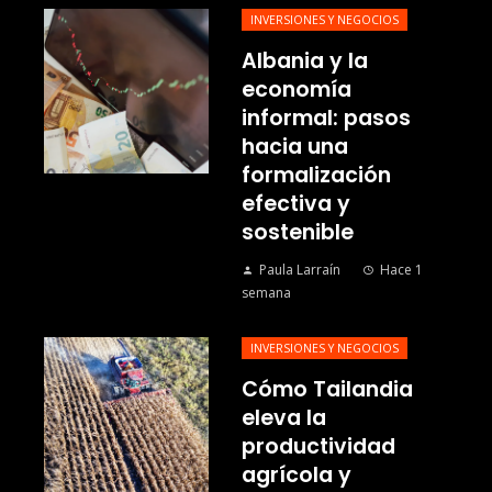
INVERSIONES Y NEGOCIOS
Albania y la
economía
informal: pasos
hacia una
formalización
efectiva y
sostenible
Paula Larraín
Hace 1
semana
INVERSIONES Y NEGOCIOS
Cómo Tailandia
eleva la
productividad
agrícola y