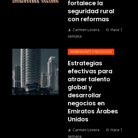
fortalece la
seguridad rural
con reformas
Carmen Lovera
Hace 1
semana
INVERSIONES Y NEGOCIOS
Estrategias
efectivas para
atraer talento
global y
desarrollar
negocios en
Emiratos Árabes
Unidos
Carmen Lovera
Hace 1
semana