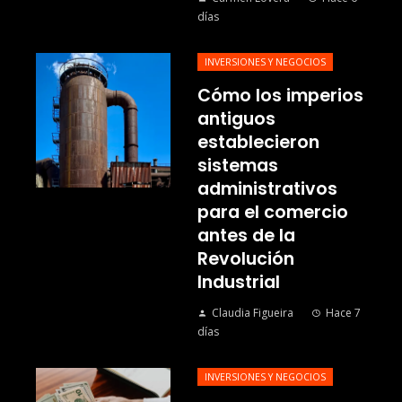
días
INVERSIONES Y NEGOCIOS
Cómo los imperios
antiguos
establecieron
sistemas
administrativos
para el comercio
antes de la
Revolución
Industrial
Claudia Figueira
Hace 7
días
INVERSIONES Y NEGOCIOS