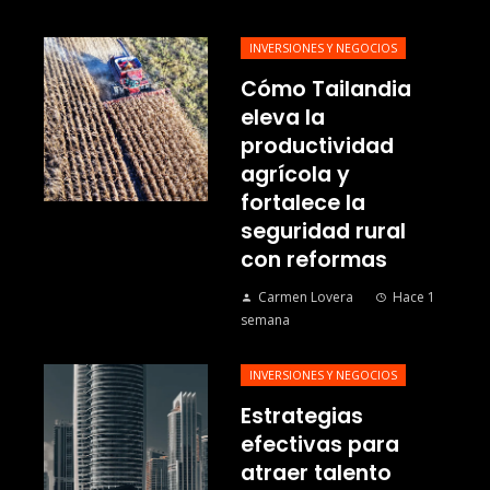
INVERSIONES Y NEGOCIOS
Cómo Tailandia
eleva la
productividad
agrícola y
fortalece la
seguridad rural
con reformas
Carmen Lovera
Hace 1
semana
INVERSIONES Y NEGOCIOS
Estrategias
efectivas para
atraer talento