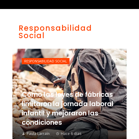
Responsabilidad
Social
RESPONSABILIDAD SOCIAL
Cómo las leyes de fábricas
limitaron la jornada laboral
infantil y mejoraron las
condiciones
Paula Larraín
Hace 6 días