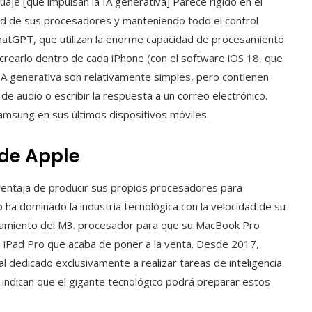
aje [que impulsan la IA generativa] Parece rígido en el
ad de sus procesadores y manteniendo todo el control
ChatGPT, que utilizan la enorme capacidad de procesamiento
crearlo dentro de cada iPhone (con el software iOS 18, que
IA generativa son relativamente simples, pero contienen
e audio o escribir la respuesta a un correo electrónico.
 Samsung en sus últimos dispositivos móviles.
 de Apple
 ventaja de producir sus propios procesadores para
o ha dominado la industria tecnológica con la velocidad de su
nzamiento del M3. procesador para que su MacBook Pro
 iPad Pro que acaba de poner a la venta. Desde 2017,
l dedicado exclusivamente a realizar tareas de inteligencia
ones indican que el gigante tecnológico podrá preparar estos