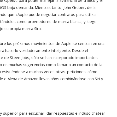
e OpenAI para poder manejar la avalancha de tráfico y el
 iOS bajo demanda. Mientras tanto, John Gruber, de la
ndo que «Apple puede negociar contratos para utilizar
ratándolos como proveedores de marca blanca, y luego
o su propia marca Siri».
sobre los próximos movimientos de Apple se centran en una
ara hacerlo verdaderamente inteligente. Desde el
rte de Steve Jobs, sólo se han incorporado importantes
do en muchas sugerencias como llamar a un contacto de la
resistiéndose a muchas veces otras. peticiones. cómo
ogle o Alexa de Amazon llevan años combinándose con Siri y
 superior para escuchar, dar respuestas e incluso chatear