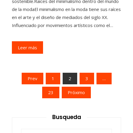
sostenible.Raíces del minimalismo dentro del mundo
de la modaEl minimalismo en la moda tiene sus raíces
en el arte y el diseño de mediados del siglo XX.
Influenciado por movimientos artísticos como el…
Leer más
Paginación
Prev
1
2
3
…
de
23
Próximo
entradas
Busqueda
Buscar: