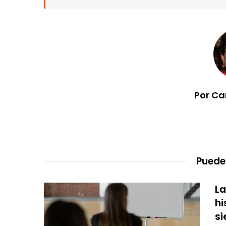
Por Ca
Puede
La
hi
s