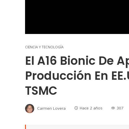
CIENCIA Y TECNOLOGÍA
El A16 Bionic De 
Producción En EE
TSMC
Carmen Lovera
Hace 2 años
307