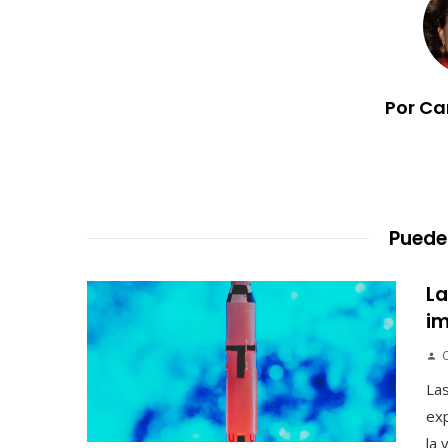
Por Ca
Puede
La
im
Las
exp
la 