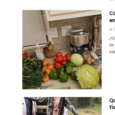
Có
en
¿Qu
de 
ind
Qu
fí