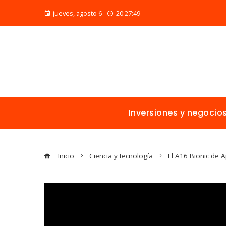
jueves, agosto 6
20:27:51
Inversiones y negocio
Inicio
Ciencia y tecnología
El A16 Bionic de 