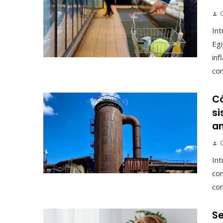
Int
Egi
inf
com
Có
si
an
C
Int
com
com
Se