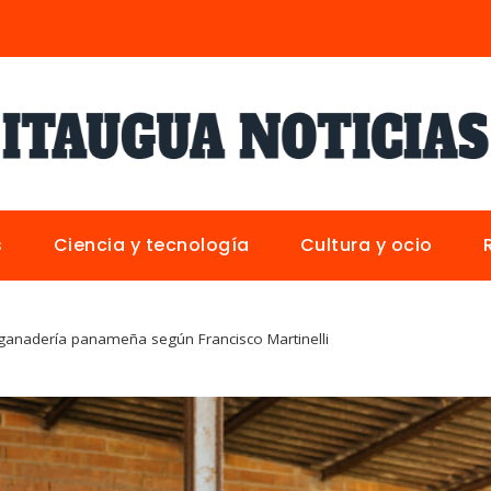
s
Ciencia y tecnología
Cultura y ocio
a ganadería panameña según Francisco Martinelli