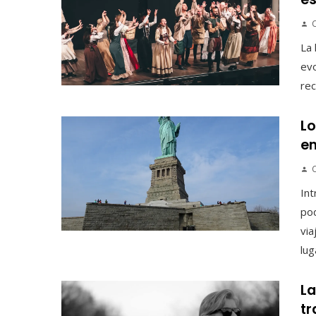
C
La 
evo
rec
Lo
en
Int
pod
via
lug
La
tr