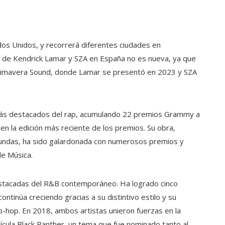
tados Unidos, y recorrerá diferentes ciudades en
a de Kendrick Lamar y SZA en España no es nueva, ya que
Primavera Sound, donde Lamar se presentó en 2023 y SZA
más destacados del rap, acumulando 22 premios Grammy a
ó en la edición más reciente de los premios. Su obra,
ofundas, ha sido galardonada con numerosos premios y
de Música.
destacadas del R&B contemporáneo. Ha logrado cinco
tinúa creciendo gracias a su distintivo estilo y su
p-hop. En 2018, ambos artistas unieron fuerzas en la
elícula Black Panther, un tema que fue nominado tanto al