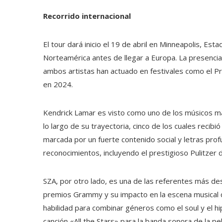
Recorrido internacional
El tour dará inicio el 19 de abril en Minneapolis, Es
Norteamérica antes de llegar a Europa. La presenci
ambos artistas han actuado en festivales como el 
en 2024.
Kendrick Lamar es visto como uno de los músicos 
lo largo de su trayectoria, cinco de los cuales recibi
marcada por un fuerte contenido social y letras pr
reconocimientos, incluyendo el prestigioso Pulitzer 
SZA, por otro lado, es una de las referentes más 
premios Grammy y su impacto en la escena musical con
habilidad para combinar géneros como el soul y el hi
canción «All the Stars» para la banda sonora de la p