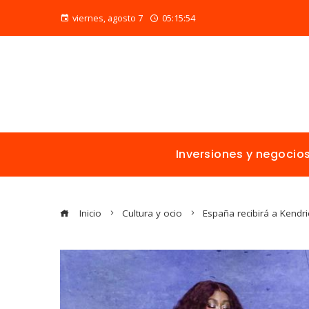
viernes, agosto 7
05:15:55
Inversiones y negocio
Inicio
Cultura y ocio
España recibirá a Kendr