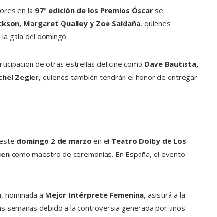
dores en la
97ª edición de los Premios Óscar
se
ackson, Margaret Qualley y Zoe Saldaña
, quienes
 la gala del domingo.
rticipación de otras estrellas del cine como
Dave Bautista,
chel Zegler
, quienes también tendrán el honor de entregar
 este
domingo 2 de marzo
en el
Teatro Dolby de Los
ien
como maestro de ceremonias. En España, el evento
n
, nominada a
Mejor Intérprete Femenina
, asistirá a la
imas semanas debido a la controversia generada por unos