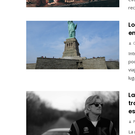
rec
Lo
en
Int
pod
via
lug
La
tr
es
P
La 