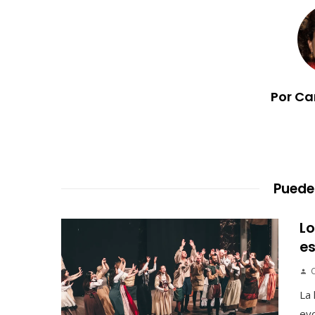
Por Ca
Puede
Lo
es
C
La 
evo