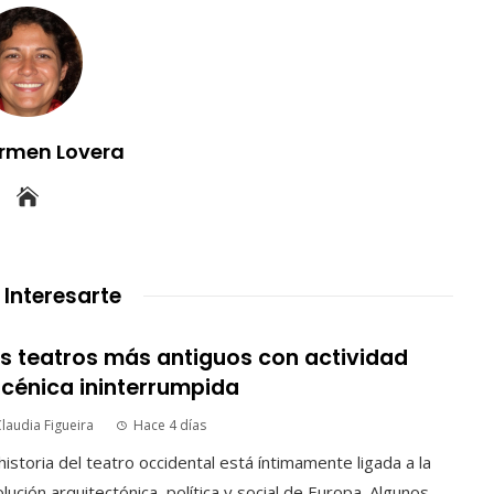
rmen Lovera
 Interesarte
s teatros más antiguos con actividad
cénica ininterrumpida
laudia Figueira
Hace 4 días
historia del teatro occidental está íntimamente ligada a la
lución arquitectónica, política y social de Europa. Algunos