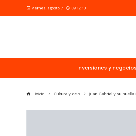
viernes, agosto 7
09:12:13
Inversiones y negocio
Inicio
Cultura y ocio
Juan Gabriel y su huell