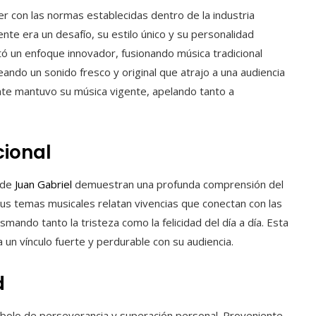
r con las normas establecidas dentro de la industria
te era un desafío, su estilo único y su personalidad
ptó un enfoque innovador, fusionando música tradicional
ando un sonido fresco y original que atrajo a una audiencia
te mantuvo su música vigente, apelando tanto a
cional
s de
Juan Gabriel
demuestran una profunda comprensión del
 Sus temas musicales relatan vivencias que conectan con las
smando tanto la tristeza como la felicidad del día a día. Esta
 un vínculo fuerte y perdurable con su audiencia.
d
ímbolo de perseverancia y superación personal. Proveniente