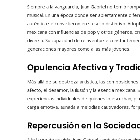
Siempre a la vanguardia, Juan Gabriel no temió rompe
musical. En una época donde ser abiertamente diferen
auténtica se convirtieron en su sello distintivo. Ado
mexicana con influencias de pop y otros géneros, cre
diversa. Su capacidad de reinventarse constantemen
generaciones mayores como a las más jóvenes.
Opulencia Afectiva y Tradi
Más allá de su destreza artística, las composicione
afecto, el desamor, la ilusión y la esencia mexicana.
experiencias individuales de quienes lo escuchan, pla
carga emotiva, aunada a melodías cautivadoras, forja
Repercusión en la Socieda
A lo largo de su vida, Juan Gabriel también fue un s