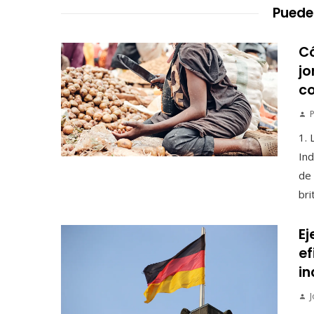
Puede
Có
jo
co
P
1. 
Ind
de
bri
Ej
ef
in
J