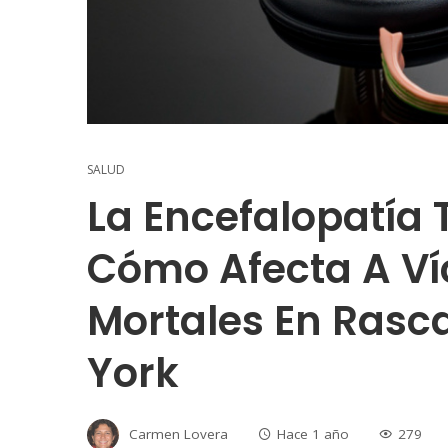
SALUD
La Encefalopatía
Cómo Afecta A Ví
Mortales En Rasc
York
Carmen Lovera
Hace 1 año
279