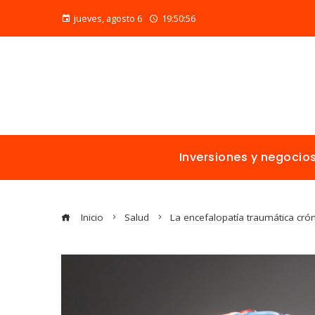
jueves, agosto 6
19:50:57
Inversiones y negocio
Inicio
Salud
La encefalopatía traumática cró