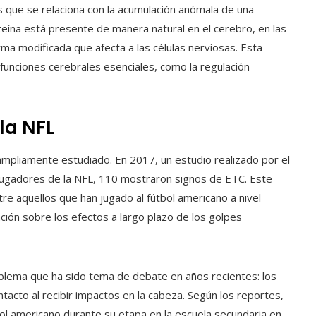
que se relaciona con la acumulación anómala de una
teína está presente de manera natural en el cerebro, en las
a modificada que afecta a las células nerviosas. Esta
funciones cerebrales esenciales, como la regulación
 la NFL
o ampliamente estudiado. En 2017, un estudio realizado por el
ugadores de la NFL, 110 mostraron signos de ETC. Este
re aquellos que han jugado al fútbol americano a nivel
ción sobre los efectos a largo plazo de los golpes
blema que ha sido tema de debate en años recientes: los
tacto al recibir impactos en la cabeza. Según los reportes,
l americano durante su etapa en la escuela secundaria en