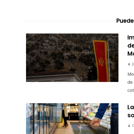
Puede
Im
de
M
J
Mon
de 
cot
La
so