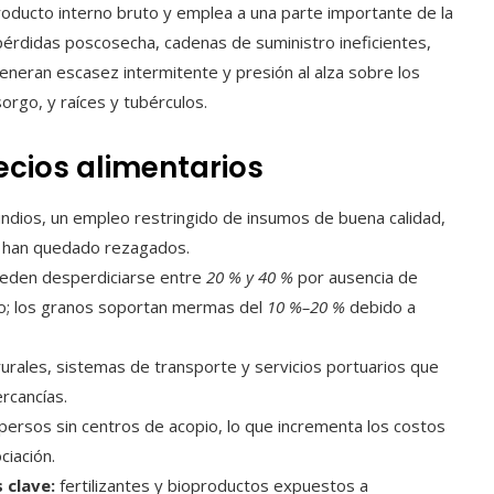
producto interno bruto y emplea a una parte importante de la
 pérdidas poscosecha, cadenas de suministro ineficientes,
 generan escasez intermitente y presión al alza sobre los
orgo, y raíces y tubérculos.
ecios alimentarios
ndios, un empleo restringido de insumos de buena calidad,
e han quedado rezagados.
pueden desperdiciarse entre
20 % y 40 %
por ausencia de
do; los granos soportan mermas del
10 %–20 %
debido a
rurales, sistemas de transporte y servicios portuarios que
ercancías.
ersos sin centros de acopio, lo que incrementa los costos
ciación.
 clave:
fertilizantes y bioproductos expuestos a